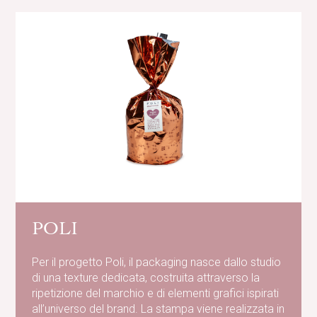
POLI
Per il progetto Poli, il packaging nasce dallo studio
di una texture dedicata, costruita attraverso la
ripetizione del marchio e di elementi grafici ispirati
all’universo del brand. La stampa viene realizzata in