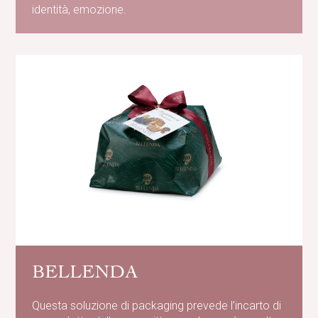
identità, emozione.
BELLENDA
Questa soluzione di packaging prevede l’incarto di