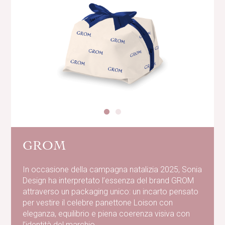
GROM
In occasione della campagna natalizia 2025, Sonia
Design ha interpretato l’essenza del brand GROM
attraverso un packaging unico: un incarto pensato
per vestire il celebre panettone Loison con
eleganza, equilibrio e piena coerenza visiva con
l’identità del marchio.