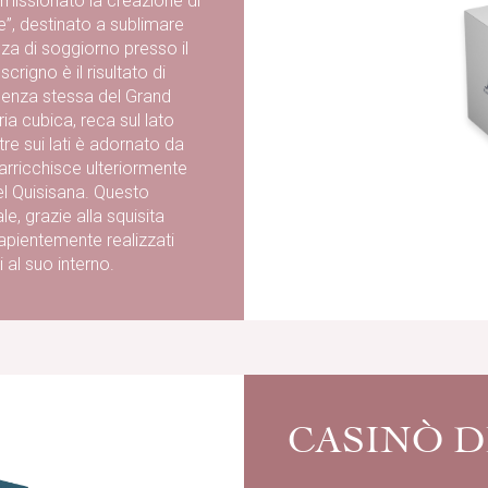
mmissionato la creazione di
e”, destinato a sublimare
za di soggiorno presso il
rigno è il risultato di
ssenza stessa del Grand
ia cubica, reca sul lato
tre sui lati è adornato da
rricchisce ulteriormente
el Quisisana. Questo
e, grazie alla squisita
sapientemente realizzati
 al suo interno.
CASINÒ D