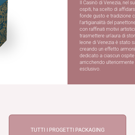
Il Casinò di Venezia, nel s
ospiti, ha scelto di affida
fonde gusto e tradizione 
l’artigianalità del panett
con raffinati motivi artist
trasmettere un’aura di stor
leone di Venezia è stato s
creando un effetto armonio
dedicato a ciascun ospite 
arricchendo ulteriormente
esclusivo.
TUTTI I PROGETTI PACKAGING