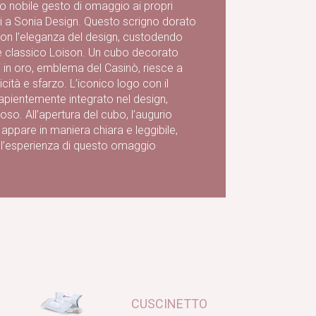
uo nobile gesto di omaggio ai propri
rsi a Sonia Design. Questo scrigno dorato
con l’eleganza del design, custodendo
one classico Loison. Un cubo decorato
ici in oro, emblema del Casinò, riesce a
icità e sfarzo. L’iconico logo con il
apientemente integrato nel design,
so. All’apertura del cubo, l’augurio
appare in maniera chiara e leggibile,
 l’esperienza di questo omaggio
CUSCINETTO