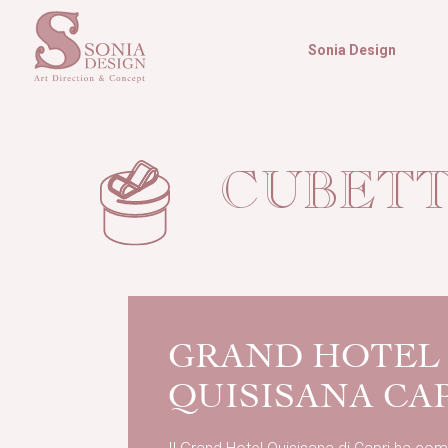
Salta
al
Sonia Design
Sonia
contenuto
Design
CUBET
GRAND HOTEL
QUISISANA CA