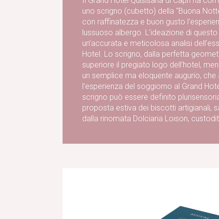
Il Grand Hotel Quisisana di Capri ha co
uno scrigno (cubetto) della “Buona Nott
con raffinatezza e buon gusto l’esperien
lussuoso albergo. L’ideazione di questo sc
un’accurata e meticolosa analisi dell’e
Hotel. Lo scrigno, dalla perfetta geometr
superiore il pregiato logo dell’hotel, men
un semplice ma eloquente augurio, che a
l’esperienza del soggiorno al Grand Hot
scrigno può essere definito plurisensorial
proposta estiva dei biscotti artigianali, 
dalla rinomata Dolciaria Loison, custoditi