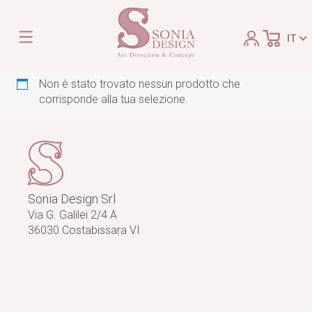
Salta
Home
/ Cesti con vino
al
Cesti con vino
IT
Sonia
contenuto
Design
Non è stato trovato nessun prodotto che
corrisponde alla tua selezione.
Sonia Design Srl
Via G. Galilei 2/4 A
36030 Costabissara VI