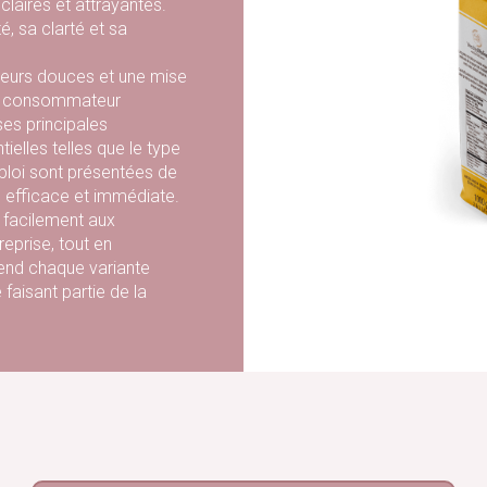
 claires et attrayantes.
é, sa clarté et sa
uleurs douces et une mise
au consommateur
ses principales
ielles telles que le type
ploi sont présentées de
 efficace et immédiate.
 facilement aux
eprise, tout en
rend chaque variante
isant partie de la