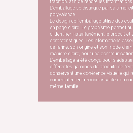
tradition, afin de rendre les informations
L’emballage se distingue par sa simplicit
polyvalence.
Le design de l’emballage utilise des co
en page claire. Le graphisme permet 
d’identifier instantanément le produit et 
caractéristiques. Les informations essent
de farine, son origine et son mode d’em
manière claire, pour une communication
L’emballage a été conçu pour s’adapter
différentes gammes de produits de l’entr
conservant une cohérence visuelle qui 
immédiatement reconnaissable comme fa
même famille.