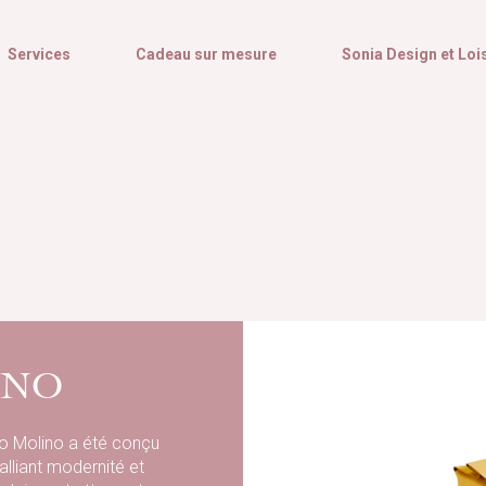
Services
Cadeau sur mesure
Sonia Design et Loi
INO
io Molino a été conçu
alliant modernité et